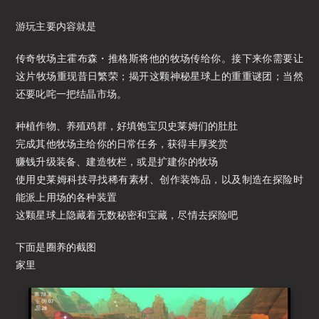
游玩主要内容就是
传奇牧场主霍布森・推格斯将他的牧场传给你。接下来你需要让
这片牧场重现昔日繁荣；揭开这颗神秘星球上的重重谜团；当然
还要叱咤一把结晶市场。
种植作物、养殖鸡群，好填饱宝贝史莱姆们的肚肚
完成其他牧场主给你的日常任务，获得丰厚奖赏
赚钱升级装备、建造牧栏，或是扩建你的牧场
使用史莱姆科技寻找稀有素材、创作装饰品，以及制造在探险时
能派上用场的各种装置
这颗星球上隐藏着无数秘密和宝藏，尽情去探险吧
下面是圈养的截图
家里