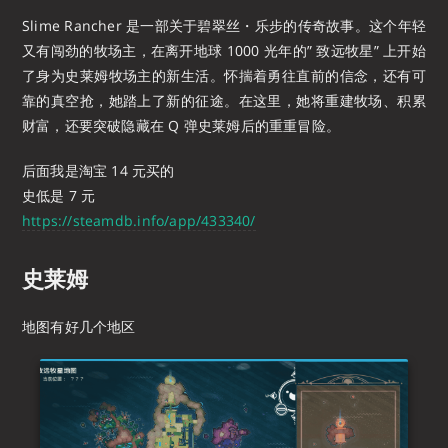
Slime Rancher 是一部关于碧翠丝・乐步的传奇故事。这个年轻
又有闯劲的牧场主，在离开地球 1000 光年的” 致远牧星” 上开始
了身为史莱姆牧场主的新生活。怀揣着勇往直前的信念，还有可
靠的真空抢，她踏上了新的征途。在这里，她将重建牧场、积累
财富，还要突破隐藏在 Q 弹史莱姆后的重重冒险。
后面我是淘宝 14 元买的
史低是 7 元
https://steamdb.info/app/433340/
史莱姆
地图有好几个地区